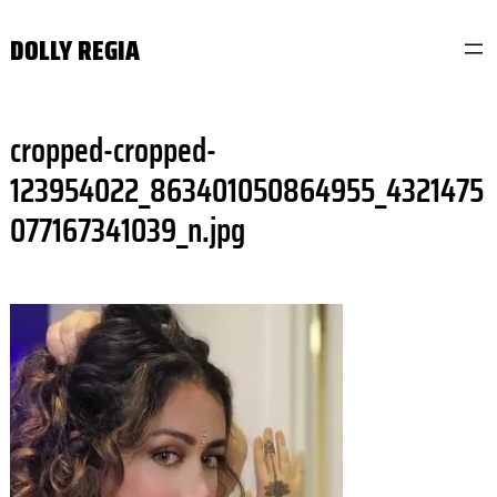
Skip
DOLLY REGIA
to
content
cropped-cropped-
123954022_863401050864955_4321475
077167341039_n.jpg